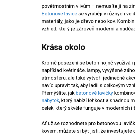
povětrnostním vlivům – nemusíte ji na zim
Betonové lavice
se vyrábějí v různých veli
materiály, jako je dřevo nebo kov. Kombi
vzhled, který je zároveň moderní a nadča
Krása okolo
Kromě posezení se beton hojně využívá i 
například květináče, lampy, vyvýšené záh
atmosféru, ale také vytvoří jedinečné akc
navíc upravit tak, aby ladil s celkovým vz
Přemýšlíte, jak
betonové lavičky
kombinova
nábytek
, který nabízí lehkost a snadnou 
celek, který skvěle funguje v moderních i
Ať už se rozhodnete pro betonovou lavič
kovem, můžete si být jisti, že investujete