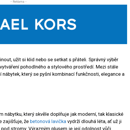
- Reklama -
ut, užít si klid nebo se setkat s přáteli. Správný výběr
i vytváření pohodlného a stylového prostředí. Mezi stále
í nábytek, který se pyšní kombinací funkčnosti, elegance a
 nábytku, který skvěle doplňuje jak moderní, tak klasické
 zajišťuje, že
betonová lavička
vydrží dlouhá léta, ať už ji
 pod stromy. Výrazným plusem je její odolnost vůči