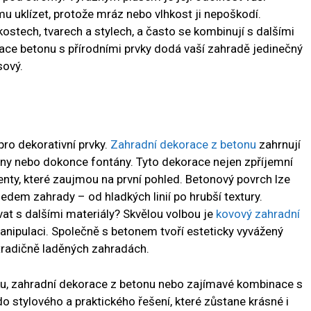
u uklízet, protože mráz nebo vlhkost ji nepoškodí.
kostech, tvarech a stylech, a často se kombinují s dalšími
nace betonu s přírodními prvky dodá vaší zahradě jedinečný
sový.
pro dekorativní prvky.
Zahradní dekorace z betonu
zahrnují
ony nebo dokonce fontány. Tyto dekorace nejen zpříjemní
enty, které zaujmou na první pohled. Betonový povrch lze
hledem zahrady – od hladkých linií po hrubší textury.
t s dalšími materiály? Skvělou volbou je
kovový zahradní
manipulaci. Společně s betonem tvoří esteticky vyvážený
 tradičně laděných zahradách.
ku, zahradní dekorace z betonu nebo zajímavé kombinace s
 do stylového a praktického řešení, které zůstane krásné i