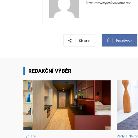
https://www.perfecthome.cz/
Facebook
Share
REDAKČNÍ VÝBĚR
Bydlení
Rady a Návo