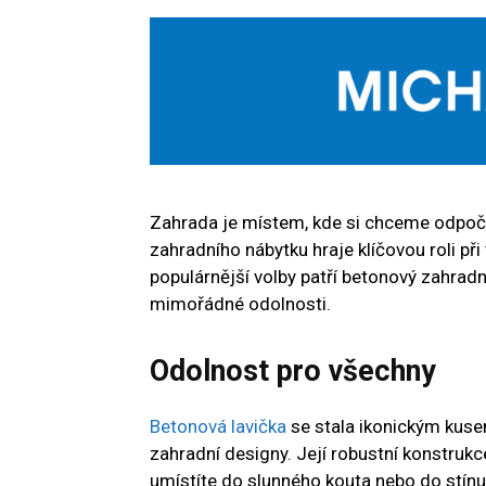
Zahrada je místem, kde si chceme odpočino
zahradního nábytku hraje klíčovou roli př
populárnější volby patří betonový zahradn
mimořádné odolnosti.
Odolnost pro všechny
Betonová lavička
se stala ikonickým kusem
zahradní designy. Její robustní konstrukce
umístíte do slunného kouta nebo do stínu