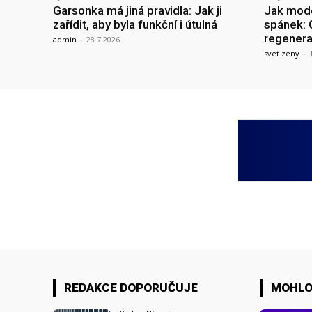
Garsonka má jiná pravidla: Jak ji
Jak mode
zařídit, aby byla funkční i útulná
spánek: 
regenera
admin
-
28.7.2026
svet zeny
-
REDAKCE DOPORUČUJE
MOHLO