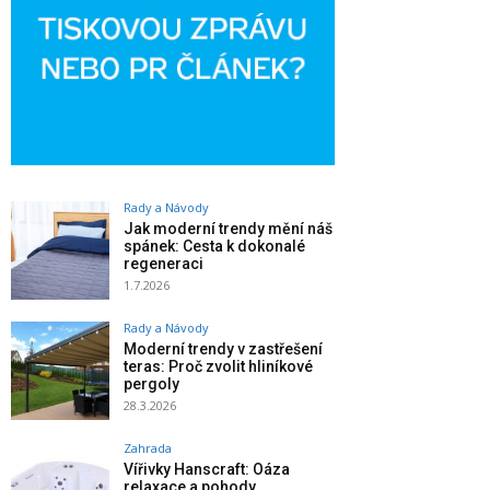
Rady a Návody
Jak moderní trendy mění náš
spánek: Cesta k dokonalé
regeneraci
1.7.2026
Rady a Návody
Moderní trendy v zastřešení
teras: Proč zvolit hliníkové
pergoly
28.3.2026
Zahrada
Vířivky Hanscraft: Oáza
relaxace a pohody