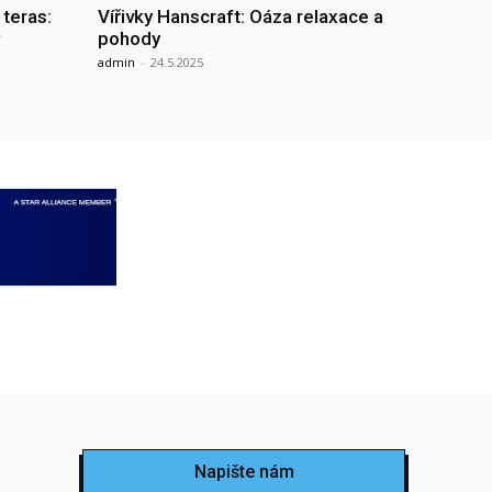
 teras:
Vířivky Hanscraft: Oáza relaxace a
pohody
admin
-
24.5.2025
Napište nám