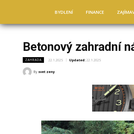
BYDLENÍ
FINANCE
ZAJÍMA
Betonový zahradní ná
22.1.2025
Updated:
22.1.2025
ZAHRADA
By
svet zeny