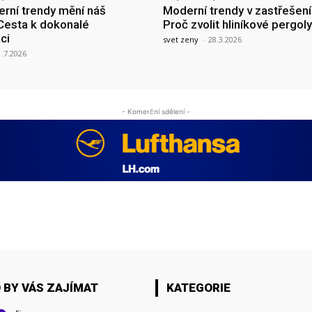
rní trendy mění náš
Moderní trendy v zastřešení
Cesta k dokonalé
Proč zvolit hliníkové pergoly
ci
svet zeny
-
28.3.2026
1.7.2026
- Komerční sdělení -
 BY VÁS ZAJÍMAT
KATEGORIE