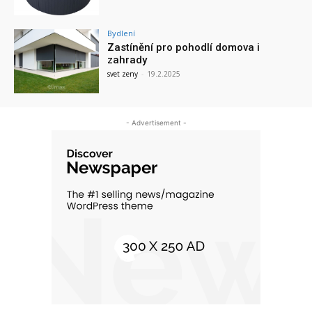
Bydlení
Zastínění pro pohodlí domova i
zahrady
svet zeny
-
19.2.2025
- Advertisement -