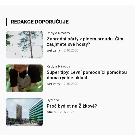
REDAKCE DOPORUČUJE
Rady a Návody
Zahradní párty v plném proudu. Čím
zaujmete své hosty?
svet zeny
-
2.10.2020
Rady a Návody
Super tipy: Levní pomocníci pomohou
doma rychle uklidit
svet zeny
-
2.10.2020
Bydlení
Proč bydlet na Žižkově?
admin
-
25.6.2022