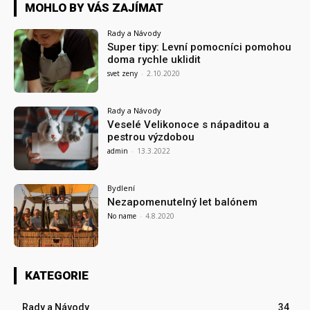
MOHLO BY VÁS ZAJÍMAT
Rady a Návody
Super tipy: Levní pomocníci pomohou
doma rychle uklidit
svet zeny
-
2.10.2020
Rady a Návody
Veselé Velikonoce s nápaditou a
pestrou výzdobou
admin
-
13.3.2022
Bydlení
Nezapomenutelný let balónem
No name
-
4.8.2020
KATEGORIE
Rady a Návody
34