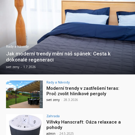
Rady a Návody
Jak moderní trendy mění náš spánek: Cesta k
dokonalé regeneraci
svet zeny
-
1.7.2026
Rady a Návody
Moderní trendy v zastřešení teras:
Proč zvolit hliníkové pergoly
svet zeny
-
28.3.2026
Zahrada
Vířivky Hanscraft: Oáza relaxace a
pohody
admin
-
24.5.2025