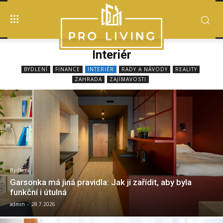
Interiér
BYDLENÍ
FINANCE
INTERIÉR
RADY A NÁVODY
REALITY
ZAHRADA
ZAJÍMAVOSTI
Bydlení
Garsonka má jiná pravidla: Jak ji zařídit, aby byla
funkční i útulná
admin
-
28.7.2026