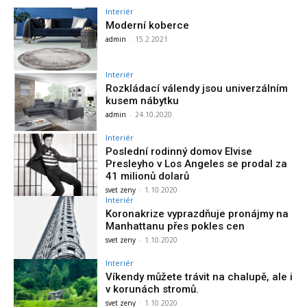
Interiér
Moderní koberce
admin
-
15.2.2021
Interiér
Rozkládací válendy jsou univerzálním
kusem nábytku
admin
-
24.10.2020
Interiér
Poslední rodinný domov Elvise
Presleyho v Los Angeles se prodal za
41 milionů dolarů
svet zeny
-
1.10.2020
Interiér
Koronakrize vyprazdňuje pronájmy na
Manhattanu přes pokles cen
svet zeny
-
1.10.2020
Interiér
Víkendy můžete trávit na chalupě, ale i
v korunách stromů.
svet zeny
-
1.10.2020