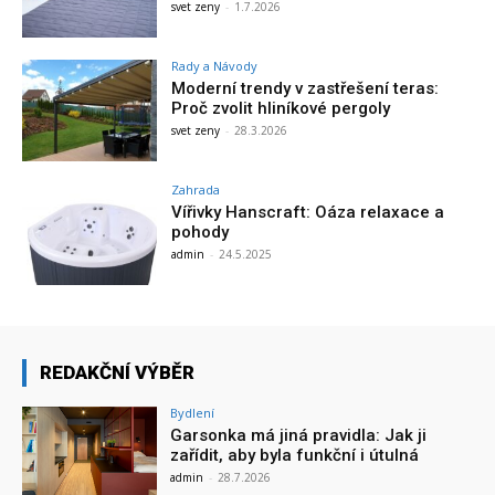
svet zeny
-
1.7.2026
Rady a Návody
Moderní trendy v zastřešení teras:
Proč zvolit hliníkové pergoly
svet zeny
-
28.3.2026
Zahrada
Vířivky Hanscraft: Oáza relaxace a
pohody
admin
-
24.5.2025
REDAKČNÍ VÝBĚR
Bydlení
Garsonka má jiná pravidla: Jak ji
zařídit, aby byla funkční i útulná
admin
-
28.7.2026