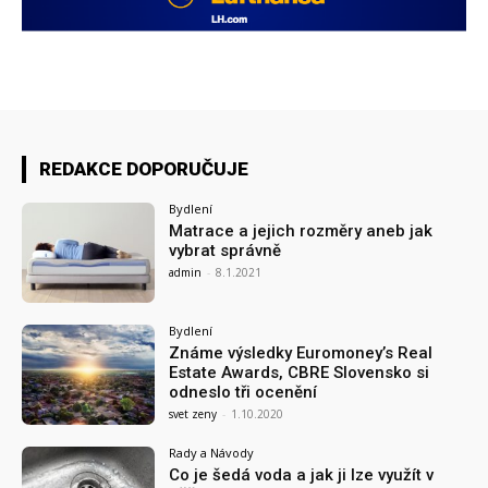
REDAKCE DOPORUČUJE
Bydlení
Matrace a jejich rozměry aneb jak
vybrat správně
admin
-
8.1.2021
Bydlení
Známe výsledky Euromoney’s Real
Estate Awards, CBRE Slovensko si
odneslo tři ocenění
svet zeny
-
1.10.2020
Rady a Návody
Co je šedá voda a jak ji lze využít v