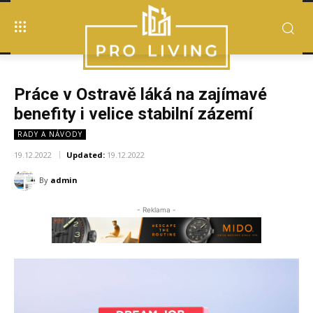
Práce v Ostravě láká na zajímavé
benefity i velice stabilní zázemí
RADY A NÁVODY
19.12.2022
Updated:
19.12.2022
By
admin
- Reklama -