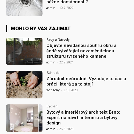
běžné domácnosti?
admin
-
10.7.2022
MOHLO BY VÁS ZAJÍMAT
Rady a Návody
Objevte nevídanou souhru okru a
šedé vytvářející nezaměnitelnou
strukturu tvrzeného kamene
admin
-
22.2.2021
Zahrada
Zúrodnit neúrodné! Vyžaduje to čas a
práci, která za to stojí
svet zeny
-
2.10.2020
Bydlení
Bytový a interiérový architekt Brno:
Expert na návrh interiéru a bytový
design
admin
-
26.3.2023