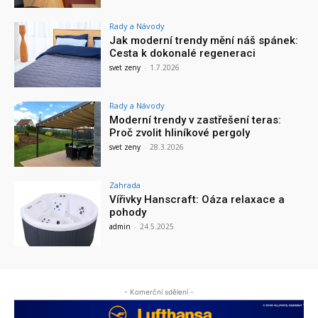
Rady a Návody
Jak moderní trendy mění náš spánek:
Cesta k dokonalé regeneraci
svet zeny
-
1.7.2026
Rady a Návody
Moderní trendy v zastřešení teras:
Proč zvolit hliníkové pergoly
svet zeny
-
28.3.2026
Zahrada
Vířivky Hanscraft: Oáza relaxace a
pohody
admin
-
24.5.2025
- Komerční sdělení -