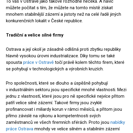
To vás v Ostravě jako takové rozhodně nečeká. A navíc
můžete počítat s tím, že můžete na tomto místě získat
mnohem stabilnější zázemí a jistoty než na celé řadě jiných
konkurenčních lokalit v České republice.
Tradiční a velice silné firmy
Ostrava a její okolí je zásadně odlišná proti zbytku republiky
hlavně vysokou úrovni industrializace. Díky tomu se také
spousta
práce v Ostravě
točí právě kolem těchto firem, které
se pohybují v technologických a výrobních kruzích.
Pro společnosti, které se dlouho a úspěšně pohybují
v industriálním sektoru jsou specifické mnohé vlastnosti. Mezi
jednu z vlastností, které jsou pro ně specifické nejvíce přitom
patří velice silné zázemí. Takové firmy jsou zvyklé
profinancovat i miliardy korun v rámci měsíců, a přitom jsou
přímo závislé na výkonu a kompetentnosti svých
zaměstnanců ve všech firemních sférách. Proto jsou
nabídky
práce Ostrava
mnohdy ve velice silném a stabilním zázemí