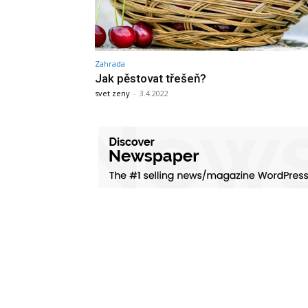
Zahrada
Jak pěstovat třešeň?
svet zeny
-
3.4.2022