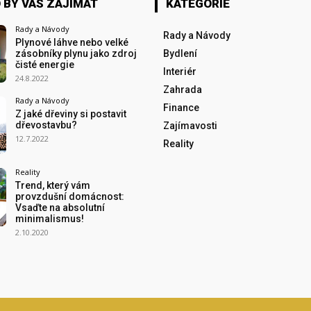
 BY VÁS ZAJÍMAT
KATEGORIE
Rady a Návody
Rady a Návody
Plynové láhve nebo velké
zásobníky plynu jako zdroj
Bydlení
čisté energie
Interiér
24.8.2022
Zahrada
Rady a Návody
Finance
Z jaké dřeviny si postavit
dřevostavbu?
Zajímavosti
12.7.2022
Reality
Reality
Trend, který vám
provzdušní domácnost:
Vsaďte na absolutní
minimalismus!
2.10.2020