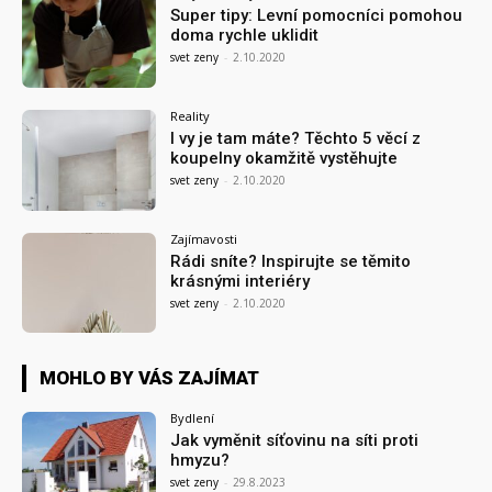
Super tipy: Levní pomocníci pomohou
doma rychle uklidit
svet zeny
-
2.10.2020
Reality
I vy je tam máte? Těchto 5 věcí z
koupelny okamžitě vystěhujte
svet zeny
-
2.10.2020
Zajímavosti
Rádi sníte? Inspirujte se těmito
krásnými interiéry
svet zeny
-
2.10.2020
MOHLO BY VÁS ZAJÍMAT
Bydlení
Jak vyměnit síťovinu na síti proti
hmyzu?
svet zeny
-
29.8.2023