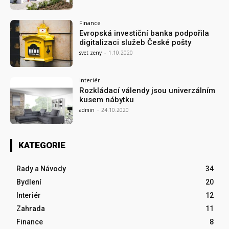
Finance
Evropská investiční banka podpořila
digitalizaci služeb České pošty
svet zeny
-
1.10.2020
Interiér
Rozkládací válendy jsou univerzálním
kusem nábytku
admin
-
24.10.2020
KATEGORIE
Rady a Návody
34
Bydlení
20
Interiér
12
Zahrada
11
Finance
8