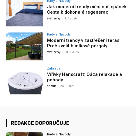
Rady a Návody
Jak moderní trendy mění náš spánek:
Cesta k dokonalé regeneraci
svet zeny
-
1.7.2026
Rady a Návody
Moderní trendy v zastřešení teras:
Proč zvolit hliníkové pergoly
svet zeny
-
28.3.2026
Zahrada
Vířivky Hanscraft: Oáza relaxace a
pohody
admin
-
24.5.2025
REDAKCE DOPORUČUJE
Rady a Návody