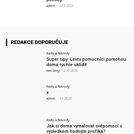
admin
-
24.5.2025
REDAKCE DOPORUČUJE
Rady a Návody
Super tipy: Levní pomocníci pomohou
doma rychle uklidit
svet zeny
-
2.10.2020
Rady a Návody
x
admin
-
1.1.2020
Rady a Návody
Jak si doma vymalovat svépomocí s
výsledkem hodným profíka?