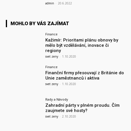
admin
-
20.6.2022
MOHLO BY VÁS ZAJÍMAT
Finance
Kažimír: Prioritami plánu obnovy by
mělo být vzdělávání, inovace či
regiony
svet zeny
-
1.10.2020
Finance
Finanční firmy přesouvají z Británie do
Unie zaměstnanců i aktiva
svet zeny
-
1.10.2020
Rady a Návody
Zahradní párty v plném proudu. Čím
zaujmete své hosty?
svet zeny
-
2.10.2020