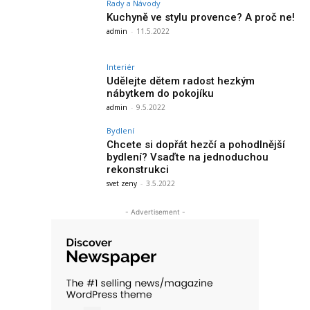
Rady a Návody
Kuchyně ve stylu provence? A proč ne!
admin
-
11.5.2022
Interiér
Udělejte dětem radost hezkým
nábytkem do pokojíku
admin
-
9.5.2022
Bydlení
Chcete si dopřát hezčí a pohodlnější
bydlení? Vsaďte na jednoduchou
rekonstrukci
svet zeny
-
3.5.2022
- Advertisement -