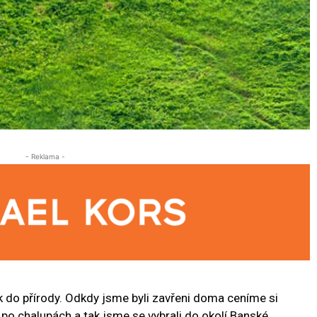
- Reklama -
k do přírody. Odkdy jsme byli zavřeni doma ceníme si
 po chalupách a tak jsme se vybrali do okolí Banské