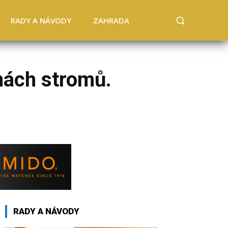
RADY A NÁVODY
ZAHRADA
unách stromů.
RADY A NÁVODY