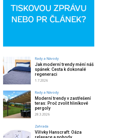
Rady a Návody
Jak moderní trendy mění náš
spánek: Cesta k dokonalé
regeneraci
1.7.2026
Rady a Návody
Moderní trendy v zastřešení
teras: Proč zvolit hliníkové
pergoly
28.3.2026
Zahrada
Vířivky Hanscraft: Oáza
relaxace a pohody