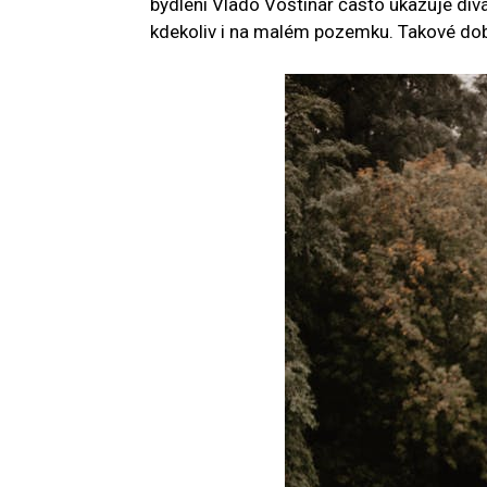
bydlení Vlado Voštinár často ukazuje div
kdekoliv i na malém pozemku. Takové dobr