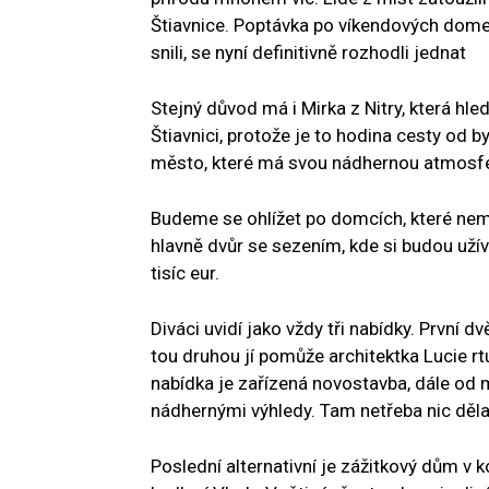
Štiavnice. Poptávka po víkendových domech
snili, se nyní definitivně rozhodli jednat
Stejný důvod má i Mirka z Nitry, která hl
Štiavnici, protože je to hodina cesty od b
město, které má svou nádhernou atmosféru
Budeme se ohlížet po domcích, které nemus
hlavně dvůr se sezením, kde si budou uží
tisíc eur.
Diváci uvidí jako vždy tři nabídky. První 
tou druhou jí pomůže architektka Lucie rtu
nabídka je zařízená novostavba, dále od m
nádhernými výhledy. Tam netřeba nic dělat
Poslední alternativní je zážitkový dům v k