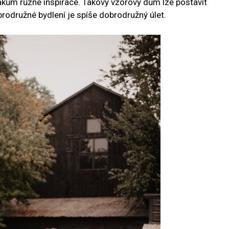
ákům různé inspirace. Takový vzorový dům lze postavit
odružné bydlení je spíše dobrodružný úlet.