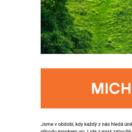
Jsme v období, kdy každý z nás hledá úni
přírodu mnohem víc. Lidé z míst zatoužili