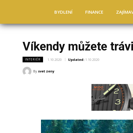
BYDLENÍ
FINANCE
ZAJÍMA
Víkendy můžete trávi
1.10.2020
Updated:
1.10.2020
INTERIÉR
By
svet zeny