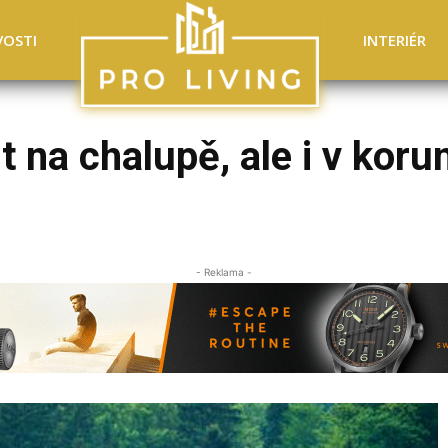
VOSTI
INTERIÉR
t na chalupě, ale i v kor
- Reklama -