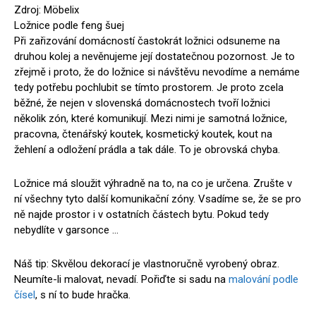
Zdroj: Möbelix
Ložnice podle feng šuej
Při zařizování domácností častokrát ložnici odsuneme na
druhou kolej a nevěnujeme její dostatečnou pozornost. Je to
zřejmě i proto, že do ložnice si návštěvu nevodíme a nemáme
tedy potřebu pochlubit se tímto prostorem. Je proto zcela
běžné, že nejen v slovenská domácnostech tvoří ložnici
několik zón, které komunikují. Mezi nimi je samotná ložnice,
pracovna, čtenářský koutek, kosmetický koutek, kout na
žehlení a odložení prádla a tak dále. To je obrovská chyba.
Ložnice má sloužit výhradně na to, na co je určena. Zrušte v
ní všechny tyto další komunikační zóny. Vsadíme se, že se pro
ně najde prostor i v ostatních částech bytu. Pokud tedy
nebydlíte v garsonce …
Náš tip: Skvělou dekorací je vlastnoručně vyrobený obraz.
Neumíte-li malovat, nevadí. Pořiďte si sadu na
malování podle
čísel
, s ní to bude hračka.