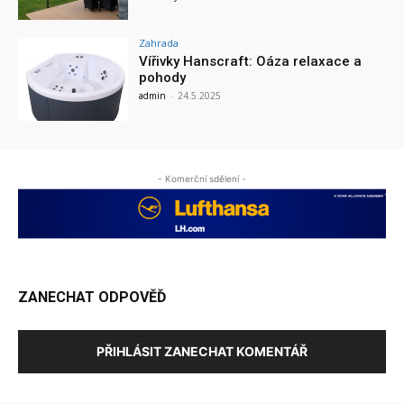
Zahrada
Vířivky Hanscraft: Oáza relaxace a
pohody
admin
-
24.5.2025
- Komerční sdělení -
ZANECHAT ODPOVĚĎ
PŘIHLÁSIT ZANECHAT KOMENTÁŘ