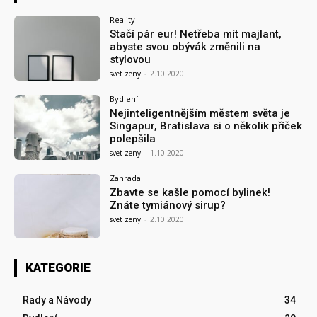
Reality
Stačí pár eur! Netřeba mít majlant,
abyste svou obývák změnili na
stylovou
svet zeny
-
2.10.2020
Bydlení
Nejinteligentnějším městem světa je
Singapur, Bratislava si o několik příček
polepšila
svet zeny
-
1.10.2020
Zahrada
Zbavte se kašle pomocí bylinek!
Znáte tymiánový sirup?
svet zeny
-
2.10.2020
KATEGORIE
Rady a Návody
34