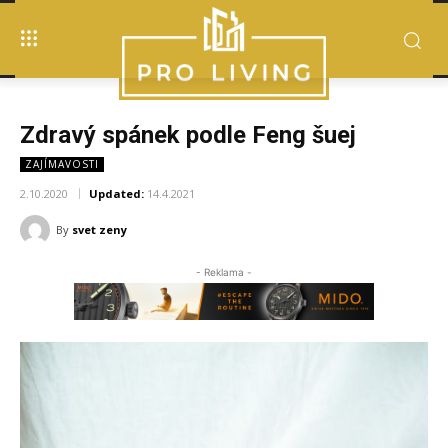
Zdravý spánek podle Feng šuej
ZAJÍMAVOSTI
2.10.2020
Updated:
14.4.2021
By
svet zeny
- Reklama -