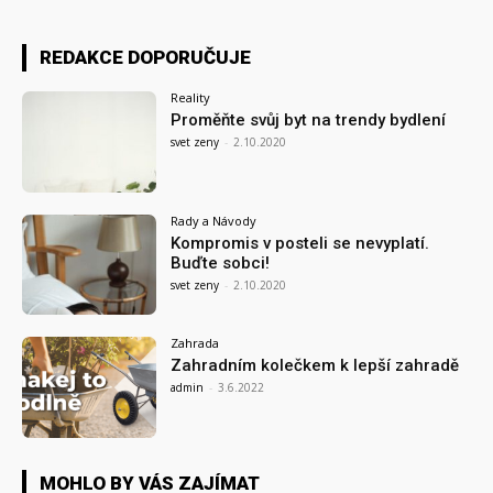
REDAKCE DOPORUČUJE
Reality
Proměňte svůj byt na trendy bydlení
svet zeny
-
2.10.2020
Rady a Návody
Kompromis v posteli se nevyplatí.
Buďte sobci!
svet zeny
-
2.10.2020
Zahrada
Zahradním kolečkem k lepší zahradě
admin
-
3.6.2022
MOHLO BY VÁS ZAJÍMAT