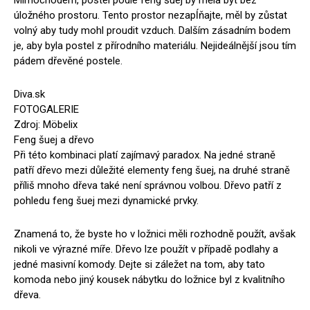
úložného prostoru. Tento prostor nezapĺňajte, měl by zůstat
volný aby tudy mohl proudit vzduch. Dalším zásadním bodem
je, aby byla postel z přírodního materiálu. Nejideálnější jsou tím
pádem dřevěné postele.
Diva.sk
FOTOGALERIE
Zdroj: Möbelix
Feng šuej a dřevo
Při této kombinaci platí zajímavý paradox. Na jedné straně
patří dřevo mezi důležité elementy feng šuej, na druhé straně
příliš mnoho dřeva také není správnou volbou. Dřevo patří z
pohledu feng šuej mezi dynamické prvky.
Znamená to, že byste ho v ložnici měli rozhodně použít, avšak
nikoli ve výrazné míře. Dřevo lze použít v případě podlahy a
jedné masivní komody. Dejte si záležet na tom, aby tato
komoda nebo jiný kousek nábytku do ložnice byl z kvalitního
dřeva.