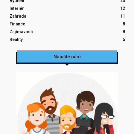
Bydlení
20
Interiér
12
Zahrada
11
Finance
8
Zajímavosti
8
Reality
5
Napište nám