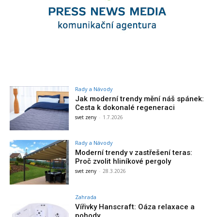
Rady a Návody
Jak moderní trendy mění náš spánek:
Cesta k dokonalé regeneraci
svet zeny
-
1.7.2026
Rady a Návody
Moderní trendy v zastřešení teras:
Proč zvolit hliníkové pergoly
svet zeny
-
28.3.2026
Zahrada
Vířivky Hanscraft: Oáza relaxace a
pohody