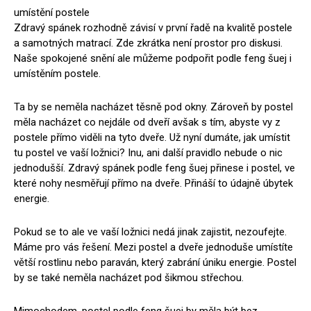
umístění postele
Zdravý spánek rozhodně závisí v první řadě na kvalitě postele
a samotných matrací. Zde zkrátka není prostor pro diskusi.
Naše spokojené snění ale můžeme podpořit podle feng šuej i
umístěním postele.
Ta by se neměla nacházet těsně pod okny. Zároveň by postel
měla nacházet co nejdále od dveří avšak s tím, abyste vy z
postele přímo viděli na tyto dveře. Už nyní dumáte, jak umístit
tu postel ve vaší ložnici? Inu, ani další pravidlo nebude o nic
jednodušší. Zdravý spánek podle feng šuej přinese i postel, ve
které nohy nesměřují přímo na dveře. Přináší to údajně úbytek
energie.
Pokud se to ale ve vaší ložnici nedá jinak zajistit, nezoufejte.
Máme pro vás řešení. Mezi postel a dveře jednoduše umístíte
větší rostlinu nebo paraván, který zabrání úniku energie. Postel
by se také neměla nacházet pod šikmou střechou.
Mimochodem, postel podle feng šuej by měla být bez