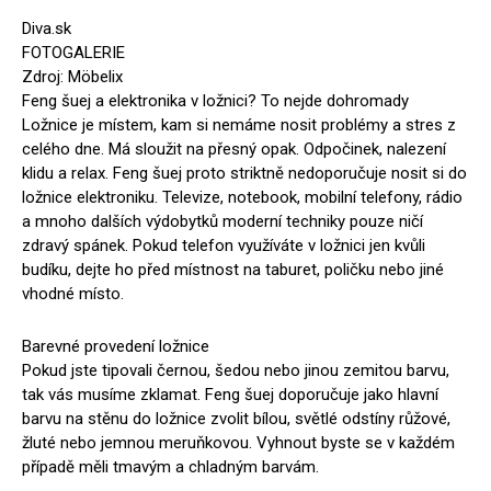
Diva.sk
FOTOGALERIE
Zdroj: Möbelix
Feng šuej a elektronika v ložnici? To nejde dohromady
Ložnice je místem, kam si nemáme nosit problémy a stres z
celého dne. Má sloužit na přesný opak. Odpočinek, nalezení
klidu a relax. Feng šuej proto striktně nedoporučuje nosit si do
ložnice elektroniku. Televize, notebook, mobilní telefony, rádio
a mnoho dalších výdobytků moderní techniky pouze ničí
zdravý spánek. Pokud telefon využíváte v ložnici jen kvůli
budíku, dejte ho před místnost na taburet, poličku nebo jiné
vhodné místo.
Barevné provedení ložnice
Pokud jste tipovali černou, šedou nebo jinou zemitou barvu,
tak vás musíme zklamat. Feng šuej doporučuje jako hlavní
barvu na stěnu do ložnice zvolit bílou, světlé odstíny růžové,
žluté nebo jemnou meruňkovou. Vyhnout byste se v každém
případě měli tmavým a chladným barvám.