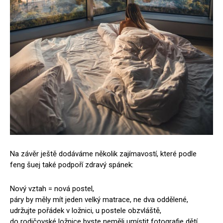
Na závěr ještě dodáváme několik zajímavostí, které podle
feng šuej také podpoří zdravý spánek:
Nový vztah = nová postel,
páry by měly mít jeden velký matrace, ne dva oddělené,
udržujte pořádek v ložnici, u postele obzvláště,
do rodičovské ložnice byste neměli umístit fotografie dětí,