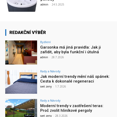
admin
-
24.5.2025
REDAKČNÍ VÝBĚR
Bydlení
Garsonka má jiná pravidla: Jak ji
zařídit, aby byla funkční i útulná
admin
-
28.7.2026
Rady a Návody
Jak moderní trendy mění náš spánek:
Cesta k dokonalé regeneraci
svet zeny
-
1.7.2026
Rady a Návody
Moderní trendy v zastřešení teras:
Proč zvolit hliníkové pergoly
svet zeny
-
28.3.2026