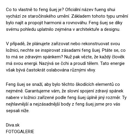
Co to vlastně to feng šuej je? Oficiální název fueng shui
vychází ze staročínského umění. Základem tohoto typu umění
bylo najít a propojit harmonii a rovnováhu. Feng šuej se díky
svému pohledu uplatnilo zejména v architektuře a designu.
V případě, že plánujete zařizovat nebo rekonstruovat svou
ložnici, nechte se inspirovat zásadami feng šuej. Ptáte se, co
to má se zdravým spánkem? Nuž pak vězte, že každý člověk
má svou energii. Nazývá se čchi a proudí tělem. Tato energie
však bývá častokrát oslabována různými vlivy.
Feng šuej se snaží, aby bylo těchto škodících elementů co
nejméně. Garantujeme vám, že slovní spojení zdravý spánek
nabere v ložnici zařízené podle feng šuej úplně jiný rozměr. Ty
nejhlavnější a nejzásadnější body z feng šuej jsme pro vás
sepsali níže.
Diva.sk
FOTOGALERIE