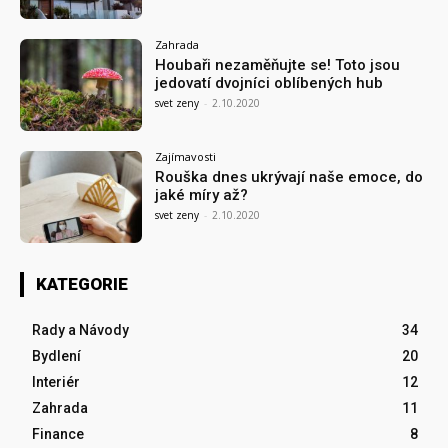
Zahrada
Houbaři nezaměňujte se! Toto jsou
jedovatí dvojníci oblíbených hub
svet zeny
-
2.10.2020
Zajímavosti
Rouška dnes ukrývají naše emoce, do
jaké míry až?
svet zeny
-
2.10.2020
KATEGORIE
Rady a Návody
34
Bydlení
20
Interiér
12
Zahrada
11
Finance
8