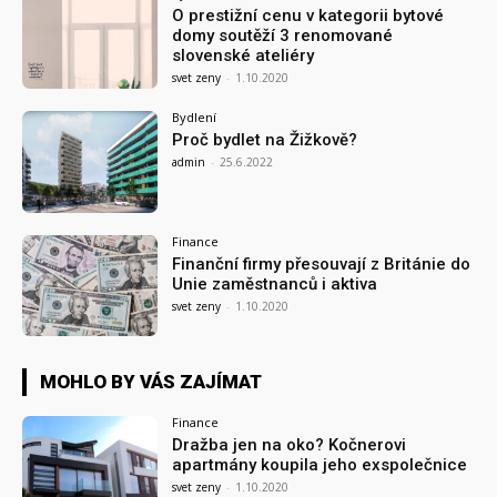
O prestižní cenu v kategorii bytové
domy soutěží 3 renomované
slovenské ateliéry
svet zeny
-
1.10.2020
Bydlení
Proč bydlet na Žižkově?
admin
-
25.6.2022
Finance
Finanční firmy přesouvají z Británie do
Unie zaměstnanců i aktiva
svet zeny
-
1.10.2020
MOHLO BY VÁS ZAJÍMAT
Finance
Dražba jen na oko? Kočnerovi
apartmány koupila jeho exspolečnice
svet zeny
-
1.10.2020