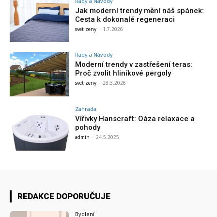
Rady a Návody
Jak moderní trendy mění náš spánek:
Cesta k dokonalé regeneraci
svet zeny
-
1.7.2026
Rady a Návody
Moderní trendy v zastřešení teras:
Proč zvolit hliníkové pergoly
svet zeny
-
28.3.2026
Zahrada
Vířivky Hanscraft: Oáza relaxace a
pohody
admin
-
24.5.2025
REDAKCE DOPORUČUJE
Bydlení