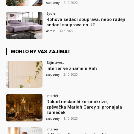
svet zeny
-
2.10.2020
Bydlení
Rohová sedací souprava, nebo raději
sedací souprava do U?
admin
-
30.8.2022
MOHLO BY VÁS ZAJÍMAT
Zajímavosti
Interiér ve znamení Vah
svet zeny
-
2.10.2020
Interiér
Dokud neskončí koronokrize,
zpěvačka Mariah Carey si pronajala
zámeček
svet zeny
-
1.10.2020
Interiér