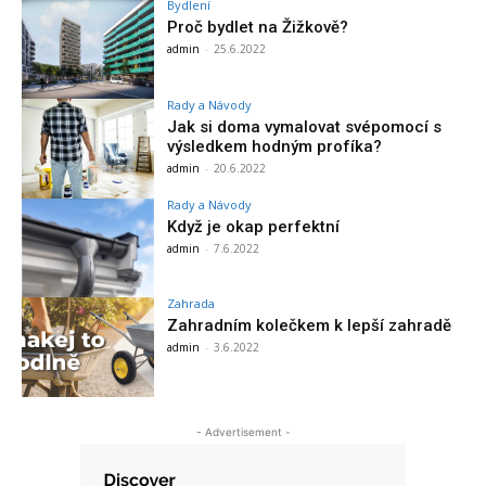
Bydlení
Proč bydlet na Žižkově?
admin
-
25.6.2022
Rady a Návody
Jak si doma vymalovat svépomocí s
výsledkem hodným profíka?
admin
-
20.6.2022
Rady a Návody
Když je okap perfektní
admin
-
7.6.2022
Zahrada
Zahradním kolečkem k lepší zahradě
admin
-
3.6.2022
- Advertisement -