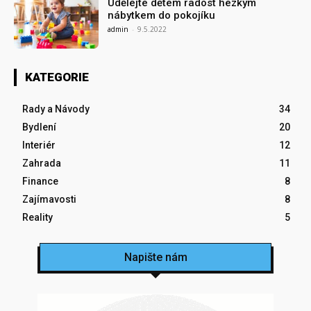
Udělejte dětem radost hezkým
nábytkem do pokojíku
admin
-
9.5.2022
KATEGORIE
Rady a Návody
34
Bydlení
20
Interiér
12
Zahrada
11
Finance
8
Zajímavosti
8
Reality
5
Napište nám