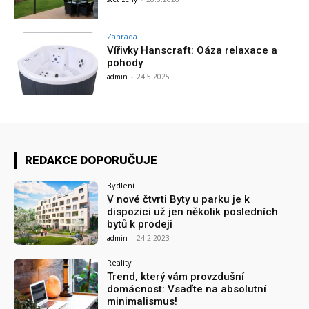
Zahrada
Vířivky Hanscraft: Oáza relaxace a
pohody
admin
-
24.5.2025
REDAKCE DOPORUČUJE
Bydlení
V nové čtvrti Byty u parku je k
dispozici už jen několik posledních
bytů k prodeji
admin
-
24.2.2023
Reality
Trend, který vám provzdušní
domácnost: Vsaďte na absolutní
minimalismus!